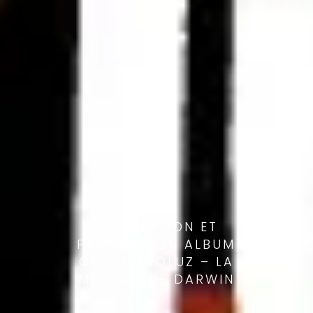
CONCEPTION ET
FABRICATION ALBUM
CD | JHEROLUZ – LA
MÉLODIE DE DARWIN