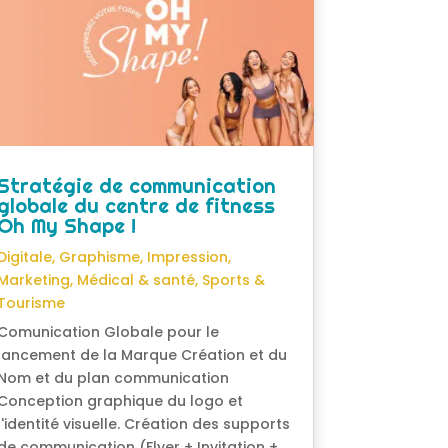
Stratégie de communication
globale du centre de fitness
Oh My Shape !
Digitale
,
Graphisme
,
Impression
,
Marketing
,
Médical & santé
,
Sports &
Tourisme
Comunication Globale pour le
lancement de la Marque Création et du
Nom et du plan communication
Conception graphique du logo et
l'identité visuelle. Création des supports
de communication (Flyer + Invitation +