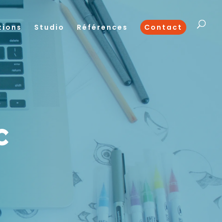
tions
Studio
Références
Contact
c