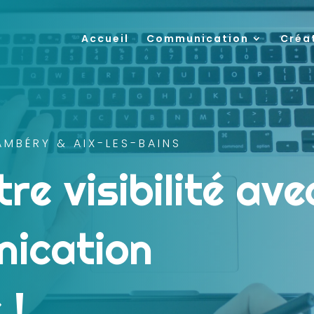
Accueil
Communication
Créa
AMBÉRY & AIX-LES-BAINS
re visibilité ave
ication
 !