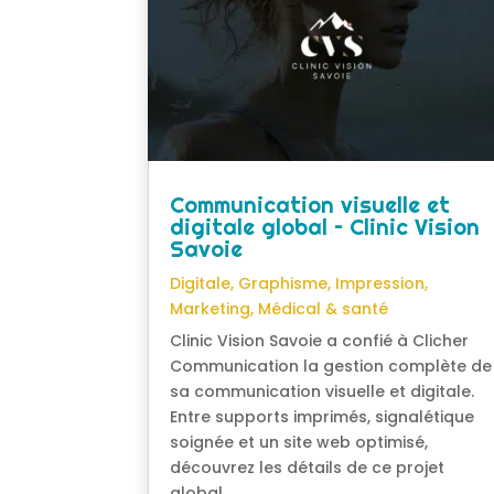
Communication visuelle et
digitale global – Clinic Vision
Savoie
Digitale
,
Graphisme
,
Impression
,
Marketing
,
Médical & santé
Clinic Vision Savoie a confié à Clicher
Communication la gestion complète de
sa communication visuelle et digitale.
Entre supports imprimés, signalétique
soignée et un site web optimisé,
découvrez les détails de ce projet
global.