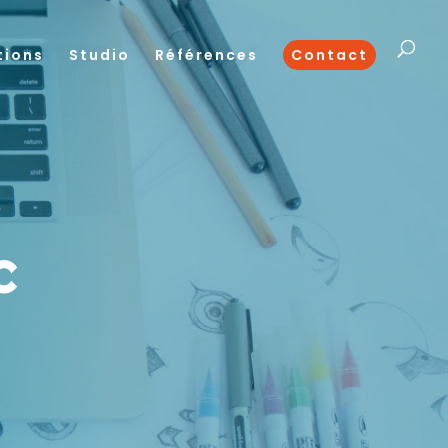
tions
Studio
Références
Contact
c