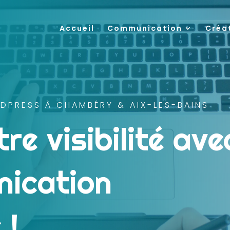
Accueil
Communication
Créa
DPRESS À CHAMBÉRY & AIX-LES-BAINS
re visibilité ave
ication
 !