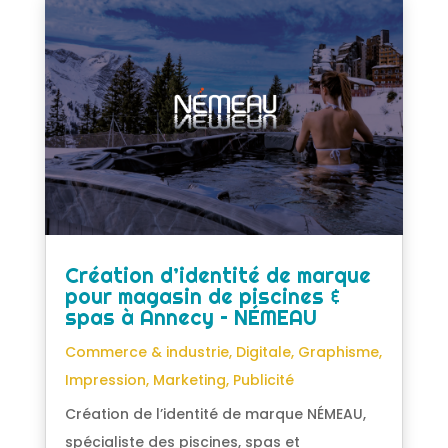
Création d’identité de marque
pour magasin de piscines &
spas à Annecy – NÉMEAU
Commerce & industrie
,
Digitale
,
Graphisme
,
Impression
,
Marketing
,
Publicité
Création de l’identité de marque NÉMEAU,
spécialiste des piscines, spas et