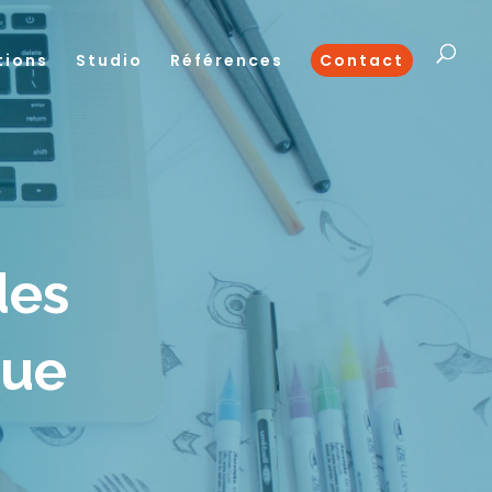
tions
Studio
Références
Contact
des
que