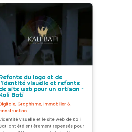
Refonte du logo et de
l’identité visuelle et refonte
de site web pour un artisan –
Kali Bati
Digitale
,
Graphisme
,
Immobilier &
construction
L’identité visuelle et le site web de Kali
Bati ont été entièrement repensés pour