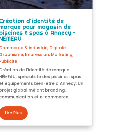
Création d’identité de
marque pour magasin de
piscines & spas à Annecy –
NÉMEAU
Commerce & industrie
,
Digitale
,
Graphisme
,
Impression
,
Marketing
,
Publicité
Création de l’identité de marque
NÉMEAU, spécialiste des piscines, spas
et équipements bien-être à Annecy. Un
projet global mêlant branding,
communication et e-commerce.
Lire Plus