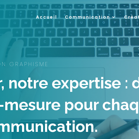
Accueil
Communication
Créa
ON GRAPHISME
, notre expertise : 
r-mesure pour cha
ommunication.