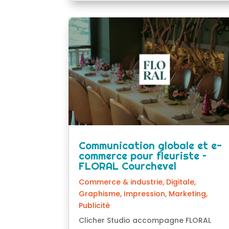
Communication globale et e-
commerce pour fleuriste –
FLORAL Courchevel
Commerce & industrie
,
Digitale
,
Graphisme
,
Impression
,
Marketing
,
Publicité
Clicher Studio accompagne FLORAL