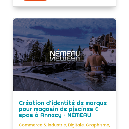
Création d’identité de marque
pour magasin de piscines &
spas à Annecy – NÉMEAU
Commerce & industrie
,
Digitale
,
Graphisme
,