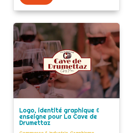
Logo, identité graphique &
enseigne pour La Cave de
Drumettaz
Commerce & industrie
,
Graphisme
,