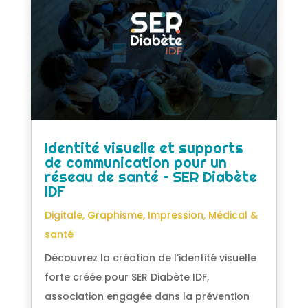
Identité visuelle et supports
de communication pour un
réseau de santé – SER Diabète
IDF
Digitale
,
Graphisme
,
Impression
,
Médical &
santé
Découvrez la création de l’identité visuelle
forte créée pour SER Diabète IDF,
association engagée dans la prévention