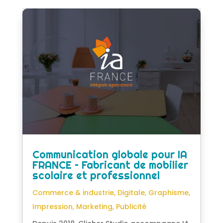
Communication globale pour IA
FRANCE – Fabricant de mobilier
scolaire et professionnel
Commerce & industrie
,
Digitale
,
Graphisme
,
Impression
,
Marketing
,
Publicité