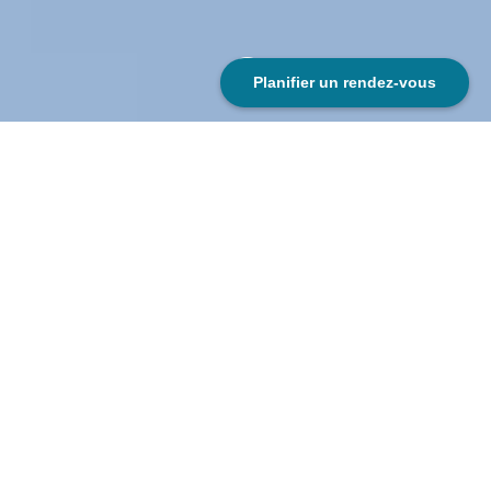
;
Planifier un rendez-vous
Conception des supports de
communication pour une
entreprise de nettoyage à
Chambéry
Branding, conception du logo et de la nouvelle identité
visuelle
Refonte du site internet
Mise en page et impression des supports de
communication