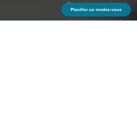
;
Planifier un rendez-vous
Communication sur-mesure un
Buréau d’étude de la constrution
L’objectif principal était de
moderniser l’image d’ACOA
tout en capitalisant sur ses 40 ans d’expertise, en lui
offrant une présence forte et professionnelle, aussi bien
en ligne qu’à travers ses supports de communication. Les
attentes comprenaient :
•
Une
refonte complète du logo et de l’identité
visuelle
.
•
La création de supports de communication adaptés à
ses échanges avec ses clients et partenaires.