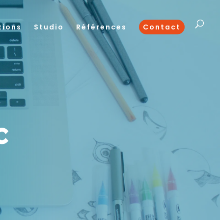
tions
Studio
Références
Contact
c