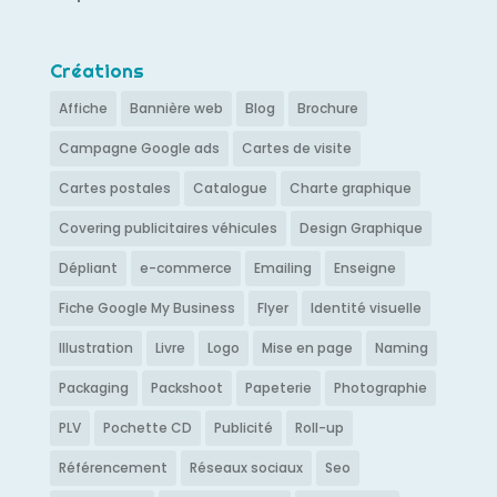
Créations
Affiche
Bannière web
Blog
Brochure
Campagne Google ads
Cartes de visite
Cartes postales
Catalogue
Charte graphique
Covering publicitaires véhicules
Design Graphique
Dépliant
e-commerce
Emailing
Enseigne
Fiche Google My Business
Flyer
Identité visuelle
Illustration
Livre
Logo
Mise en page
Naming
Packaging
Packshoot
Papeterie
Photographie
PLV
Pochette CD
Publicité
Roll-up
Référencement
Réseaux sociaux
Seo